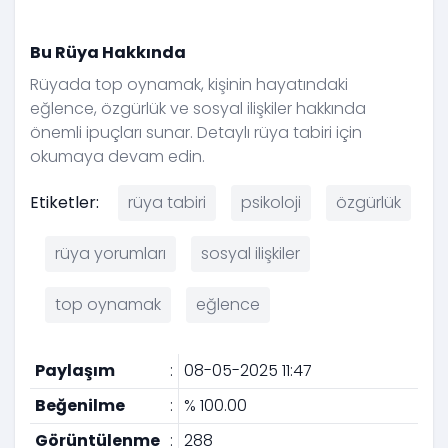
Bu Rüya Hakkında
Rüyada top oynamak, kişinin hayatındaki
eğlence, özgürlük ve sosyal ilişkiler hakkında
önemli ipuçları sunar. Detaylı rüya tabiri için
okumaya devam edin.
Etiketler:
rüya tabiri
psikoloji
özgürlük
rüya yorumları
sosyal ilişkiler
top oynamak
eğlence
Paylaşım
:
08-05-2025 11:47
Beğenilme
:
% 100.00
Görüntülenme
:
288