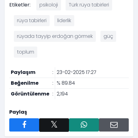
Etiketler:
psikoloji
Türk rüya tabirleri
rüya tabirleri
liderlik
rüyada tayyip erdoğan görmek
güç
toplum
Paylaşım
:
23-02-2025 17:27
Beğenilme
:
% 89.84
Görüntülenme
:
2,194
Paylaş