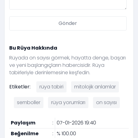
Bu Rüya Hakkında
Rüyada on sayısı görmek, hayatta denge, başarı
ve yeni başlangıçların habercisidir. Rüya
tabirleriyle derinlemesine keşfedin.
Etiketler:
rüya tabiri
mitolojik anlamlar
semboller
rüya yorumları
on sayısı
Paylaşım
:
07-01-2026 19:40
Beğenilme
:
% 100.00