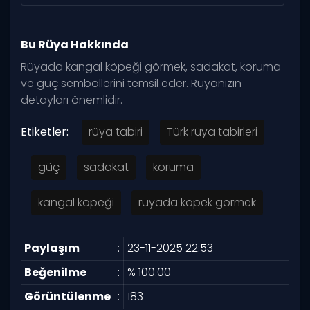
Bu Rüya Hakkında
Rüyada kangal köpeği görmek, sadakat, koruma
ve güç sembollerini temsil eder. Rüyanızın
detayları önemlidir.
Etiketler:
rüya tabiri
Türk rüya tabirleri
güç
sadakat
koruma
kangal köpeği
rüyada köpek görmek
Paylaşım
:
23-11-2025 22:53
Beğenilme
:
% 100.00
Görüntülenme
:
183