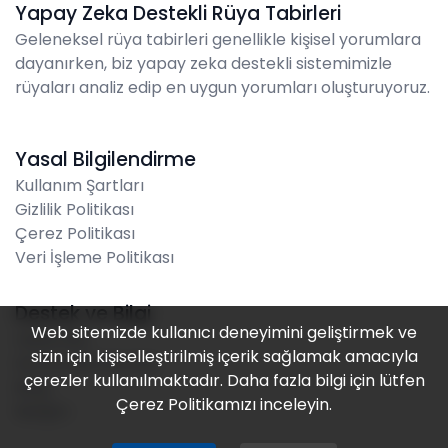
Yapay Zeka Destekli Rüya Tabirleri
Geleneksel rüya tabirleri genellikle kişisel yorumlara
dayanırken, biz yapay zeka destekli sistemimizle
rüyaları analiz edip en uygun yorumları oluşturuyoruz.
Yasal Bilgilendirme
Kullanım Şartları
Gizlilik Politikası
Çerez Politikası
Veri İşleme Politikası
Destek ve Bilgi
Web sitemizde kullanıcı deneyimini geliştirmek ve
Hakkında
sizin için kişiselleştirilmiş içerik sağlamak amacıyla
Sık Sorulan Sorular
çerezler kullanılmaktadır. Daha fazla bilgi için lütfen
Blog
Çerez Politikamızı
inceleyin.
İletişim