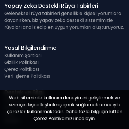
Yapay Zeka Destekli Rüya Tabirleri
Geleneksel rüya tabirleri genellikle kişisel yorumlara
dayanırken, biz yapay zeka destekli sistemimizle
rüyaları analiz edip en uygun yorumları oluşturuyoruz.
Yasal Bilgilendirme
Kullanım Şartları
Gizlilik Politikası
Çerez Politikası
Veri İşleme Politikası
Destek ve Bilgi
Web sitemizde kullanıcı deneyimini geliştirmek ve
Hakkında
sizin için kişiselleştirilmiş içerik sağlamak amacıyla
Sık Sorulan Sorular
çerezler kullanılmaktadır. Daha fazla bilgi için lütfen
Blog
Çerez Politikamızı
inceleyin.
İletişim