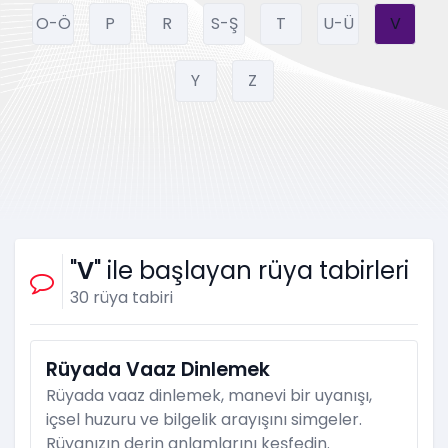
O-Ö
P
R
S-Ş
T
U-Ü
V
Y
Z
"
V
" ile başlayan rüya tabirleri
30 rüya tabiri
Rüyada Vaaz Dinlemek
Rüyada vaaz dinlemek, manevi bir uyanışı,
içsel huzuru ve bilgelik arayışını simgeler.
Rüyanızın derin anlamlarını keşfedin.