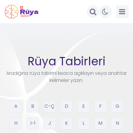
Rüya Tabirleri
Aradığınız rüya tabirini kısaca açıklayın veya anahtar
kelimeler yazın.
A
B
C-Ç
D
E
F
G
H
I-İ
J
K
L
M
N