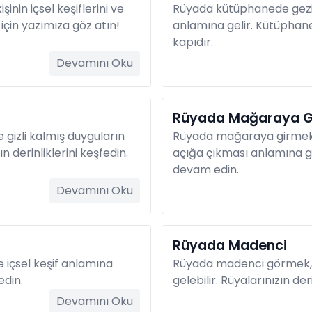
nin içsel keşiflerini ve
Rüyada kütüphanede gezin
 için yazımıza göz atın!
anlamına gelir. Kütüphane, 
kapıdır.
Devamını Oku
Rüyada Mağaraya G
 gizli kalmış duyguların
Rüyada mağaraya girmek, bi
 derinliklerini keşfedin.
açığa çıkması anlamına ge
devam edin.
Devamını Oku
Rüyada Madenci
 içsel keşif anlamına
Rüyada madenci görmek, d
edin.
gelebilir. Rüyalarınızın der
Devamını Oku