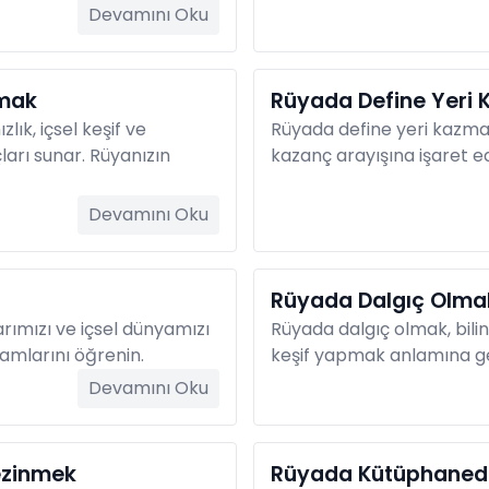
Devamını Oku
lmak
Rüyada Define Yeri
ık, içsel keşif ve
Rüyada define yeri kazmak,
arı sunar. Rüyanızın
kazanç arayışına işaret e
Devamını Oku
Rüyada Dalgıç Olma
rımızı ve içsel dünyamızı
Rüyada dalgıç olmak, bilinç
lamlarını öğrenin.
keşif yapmak anlamına gel
Devamını Oku
ezinmek
Rüyada Kütüphaned