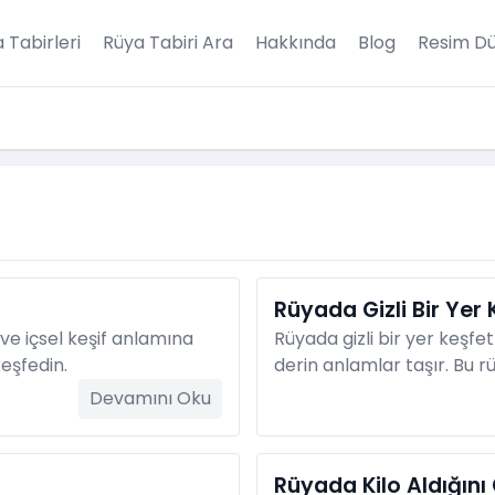
 Tabirleri
Rüya Tabiri Ara
Hakkında
Blog
Resim Dü
Rüyada Gizli Bir Yer
ve içsel keşif anlamına
Rüyada gizli bir yer keşfetme
keşfedin.
derin anlamlar taşır. Bu r
Devamını Oku
Rüyada Kilo Aldığın