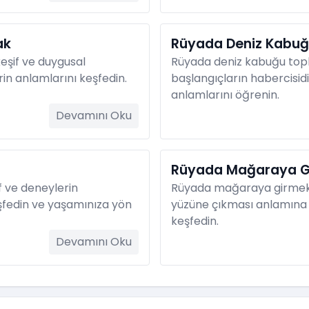
ak
Rüyada Deniz Kabu
eşif ve duygusal
Rüyada deniz kabuğu topla
in anlamlarını keşfedin.
başlangıçların habercisidi
anlamlarını öğrenin.
Devamını Oku
Rüyada Mağaraya G
f ve deneylerin
Rüyada mağaraya girmek, iç
şfedin ve yaşamınıza yön
yüzüne çıkması anlamına g
keşfedin.
Devamını Oku