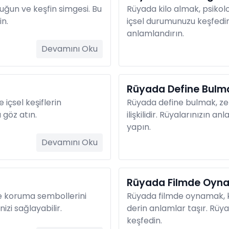
ğun ve keşfin simgesi. Bu
Rüyada kilo almak, psikolo
in.
içsel durumunuzu keşfedin
anlamlandırın.
Devamını Oku
Rüyada Define Bulm
 içsel keşiflerin
Rüyada define bulmak, zengi
 göz atın.
ilişkilidir. Rüyalarınızın 
yapın.
Devamını Oku
Rüyada Filmde Oyn
e koruma sembollerini
Rüyada filmde oynamak, kişi
izi sağlayabilir.
derin anlamlar taşır. Rüya 
keşfedin.