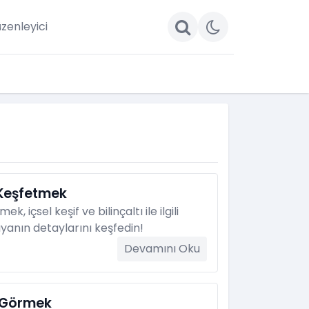
zenleyici
 Keşfetmek
k, içsel keşif ve bilinçaltı ile ilgili
üyanın detaylarını keşfedin!
Devamını Oku
ı Görmek