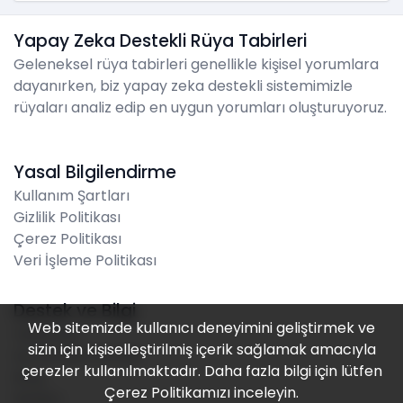
Yapay Zeka Destekli Rüya Tabirleri
Geleneksel rüya tabirleri genellikle kişisel yorumlara
dayanırken, biz yapay zeka destekli sistemimizle
rüyaları analiz edip en uygun yorumları oluşturuyoruz.
Yasal Bilgilendirme
Kullanım Şartları
Gizlilik Politikası
Çerez Politikası
Veri İşleme Politikası
Destek ve Bilgi
Web sitemizde kullanıcı deneyimini geliştirmek ve
Hakkında
sizin için kişiselleştirilmiş içerik sağlamak amacıyla
Sık Sorulan Sorular
çerezler kullanılmaktadır. Daha fazla bilgi için lütfen
Blog
Çerez Politikamızı
inceleyin.
İletişim